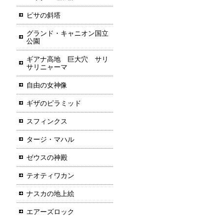
ピサの斜塔
グランド・キャニオン国立
公園
ギアナ高地 巨大穴 サリ
サリニャーマ
自由の女神像
ギザのピラミッド
スフィンクス
タージ・マハル
ゼウスの神殿
テオティワカン
ナスカの地上絵
エアーズロック